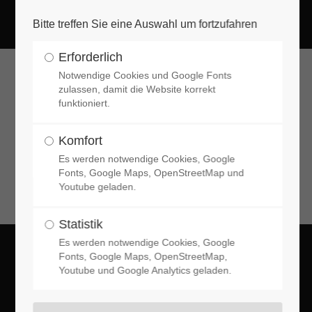
Bitte treffen Sie eine Auswahl um fortzufahren
Login
Erforderlich
Benutzername
Notwendige Cookies und Google Fonts
zulassen, damit die Website korrekt
funktioniert.
Abgesagt!
Komfort
Passwort
Es werden notwendige Cookies, Google
Fonts, Google Maps, OpenStreetMap und
Youtube geladen.
Statistik
Anmelden
Es werden notwendige Cookies, Google
Fonts, Google Maps, OpenStreetMap,
Sparkassen-NightRun
Youtube und Google Analytics geladen.
Register
|
Lost your password?
Coburg