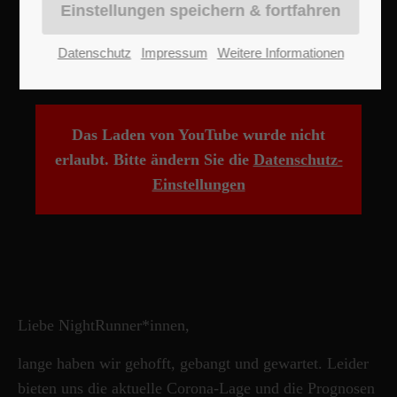
Support
Datenschutz
Impressum
Weitere Informationen
Lorem ipsum dolor sit amet:
Das Laden von YouTube wurde nicht
24h
/ 365days
erlaubt. Bitte ändern Sie die
Datenschutz-
Einstellungen
We offer support for our customers
Mon - Fri 8:00am - 5:00pm
(GMT +1)
Get in touch
Liebe NightRunner*innen,
Cybersteel Inc.
376-293 City Road, Suite 600
lange haben wir gehofft, gebangt und gewartet. Leider
San Francisco, CA 94102
bieten uns die aktuelle Corona-Lage und die Prognosen