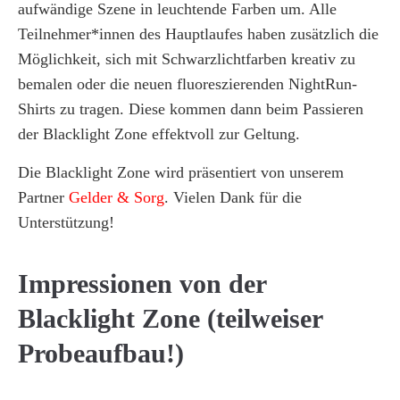
aufwändige Szene in leuchtende Farben um. Alle
Teilnehmer*innen des Hauptlaufes haben zusätzlich die
Lorem ipsum dolor sit amet:
Möglichkeit, sich mit Schwarzlichtfarben kreativ zu
bemalen oder die neuen fluoreszierenden NightRun-
Shirts zu tragen. Diese kommen dann beim Passieren
24h
/ 365days
der Blacklight Zone effektvoll zur Geltung.
Die Blacklight Zone wird präsentiert von unserem
We offer support for our customers
Partner
Gelder & Sorg
. Vielen Dank für die
Mon - Fri 8:00am - 5:00pm
(GMT +1)
Unterstützung!
Get in touch
Impressionen von der
Cybersteel Inc.
Blacklight Zone (teilweiser
376-293 City Road, Suite 600
Probeaufbau!)
San Francisco, CA 94102