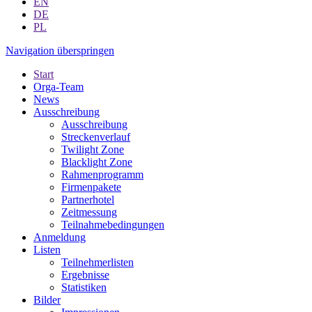
EN
DE
PL
Navigation überspringen
Start
Orga-Team
News
Ausschreibung
Ausschreibung
Streckenverlauf
Twilight Zone
Blacklight Zone
Rahmenprogramm
Firmenpakete
Partnerhotel
Zeitmessung
Teilnahmebedingungen
Anmeldung
Listen
Teilnehmerlisten
Ergebnisse
Statistiken
Bilder