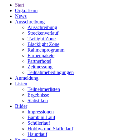
Start
Orga-Team
News
Ausschreibung
Ausschreibung
Streckenverlauf
Twilight Zone
Blacklight Zone
Rahmenprogramm
Firmenpakete
Partnerhotel
Zeitmessung
Teilnahmebedingungen
Anmeldung
Listen
Teilnehmerlisten
Ergebnisse
Statistiken
Bilder
Impressionen
Bambini-Lauf
Schülerlauf
Hobby- und Staffellauf
Hauptlauf
Sponsoren