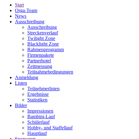
Start
Orga-Team
News
Ausschreibung
Ausschreibung
Streckenverlauf
Twilight Zone
Blacklight Zone
Rahmenprogramm
Firmenpakete
Partnerhotel
Zeitmessung
Teilnahmebedingungen
Anmeldung
Listen
Teilnehmerlisten
Ergebnisse
Statistiken
Bilder
Impressionen
Bambini-Lauf
Schülerlauf
Hobby- und Staffellauf
Hauptlauf
Sponsoren