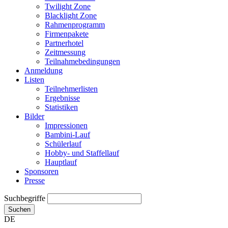
Twilight Zone
Blacklight Zone
Rahmenprogramm
Firmenpakete
Partnerhotel
Zeitmessung
Teilnahmebedingungen
Anmeldung
Listen
Teilnehmerlisten
Ergebnisse
Statistiken
Bilder
Impressionen
Bambini-Lauf
Schülerlauf
Hobby- und Staffellauf
Hauptlauf
Sponsoren
Presse
Suchbegriffe
Suchen
DE