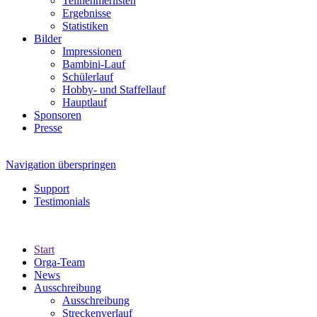
Teilnehmerlisten
Ergebnisse
Statistiken
Bilder
Impressionen
Bambini-Lauf
Schülerlauf
Hobby- und Staffellauf
Hauptlauf
Sponsoren
Presse
Navigation überspringen
Support
Testimonials
Start
Orga-Team
News
Ausschreibung
Ausschreibung
Streckenverlauf