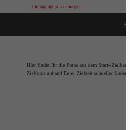
info@nightrun-coburg.de
Login
Sta
Sup
Benutzername
Lorem i
Hier findet Ihr die Fotos aus dem Start-/Zielbe
Passwort
2
Zielfotos anhand Eurer Zielzeit schneller finden
Anmelden
We offe
Mon - 
Register
|
Lost your password?
+1)