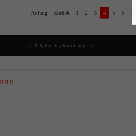
Anfang
Zurück
1
2
3
4
5
6
7
© 2026, RunningBros Coburg e.V.