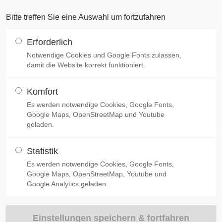
Kontakt
Teilnahme
Bitte treffen Sie eine Auswahl um fortzufahren
Get in touch
BID Coburg Hauptlauf 2018
rt
Orga-Team
News
Ausschreibung
Anmeldu
Erforderlich
Bilder
port
Notwendige Cookies und Google Fonts zulassen,
Cybersteel Inc.
damit die Website korrekt funktioniert.
psum dolor sit amet:
376-293 City Road, Suite 6
San Francisco, CA 94102
Komfort
Es werden notwendige Cookies, Google Fonts,
reich. In den Dateinamen ist die Uhrzeit im Format HHMMSS e
Google Maps, OpenStreetMap und Youtube
Have any questions?
4h
. Vielen Dank an unseren Fotografen Siegfried Griebel!
geladen.
+44 1234 567 890
/ 365days
Statistik
Drop us a line
Es werden notwendige Cookies, Google Fonts,
info@yourdomain.com
Google Maps, OpenStreetMap, Youtube und
Google Analytics geladen.
r support for our customers
Fri 8:00am - 5:00pm
(GMT