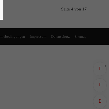
Seite 4 von 17
ahmebedingungen
Impressum
Datenschutz
Sitemap
A
T
E